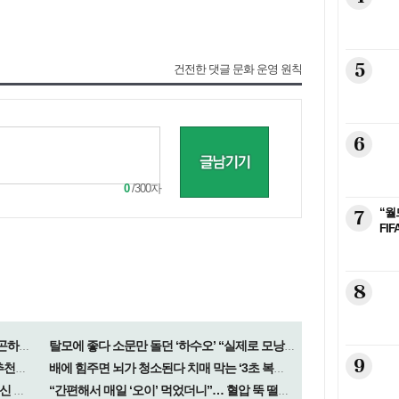
5
건전한 댓글 문화 운영 원칙
6
0
/300자
7
“월
FI
8
입맛 없는데 몸무게는 늘고… 왜이렇게 피곤하지? 알고보니
탈모에 좋다 소문만 돌던 ‘하수오’ “실제로 모낭 보호 효과 있어”… 연구 결과 나왔다
9
“나쁜 콜레스테롤 줄었다”… 전문가들이 추천한 ‘사우어크라우트’
배에 힘주면 뇌가 청소된다 치매 막는 ‘3초 복근 펌프’ 움직임
‘어릴 때 살은 키로 간다’?…무리한 감량 대신 찌는 속도 조절을
“간편해서 매일 ‘오이’ 먹었더니”… 혈압 뚝 떨어진다는 놀라운 결과