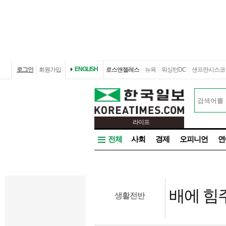
ENGLISH
로그인
회원가입
로스앤젤레스
뉴욕
워싱턴DC
샌프란시스코
라이프
전체
사회
경제
오피니언
연
배에 힘주
생활전반