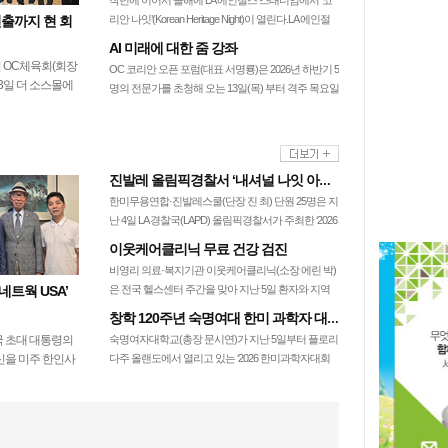
작년에 이어서 올해에 LA 에인절스 스태디엄에서 ‘코
선출까지 현 회
리안 나잇’(Korean Heritage Night)이 열린다.LA 에인절
스는 오는 11일…
AI 미래에 대한 줌 강좌
 OC체육회(회장
OC 코리안 오픈 포럼(대표 서명룡)은 2026년 하반기 5
3일 더 소스몰에
명의 전문가를 초청해 오는 13일(목) 부터 격주 목요일
에서 14명의 대
오후 6시30분부터 9번의…
이 참석한 가운데
…
진발레 올림픽경찰서 ‘내셔널 나잇 아웃’ 공연
한미무용연합·진발레스쿨(단장 진 최) 단원 25명은 지
난 4일 LA 경찰국(LAPD) 올림픽경찰서가 주최한 ‘2026
내셔널 나잇 아웃’ 행사…
이웃케어클리닉 무료 건강 검진
비영리 의료·복지기관 이웃케어클리닉(소장 에린 박)
네트웍 USA’
은 전국 헬스센터 주간을 맞아 지난 5일 환자와 지역
주민 70여 명을 대상으로 무료 체성분…
창학 120주년 숙명여대 한미 과학자 대회 참가
 초대 대통령의
숙명여자대학교(총장 문시연)가 지난 5일부터 플로리
신을 미주 한인사
다주 올랜도에서 열리고 있는 ‘2026 한미과학자대회
 알리기 위한 ‘우
(UKC 2026)’에 참가해 글로벌 연…
 USA’가 공식 출