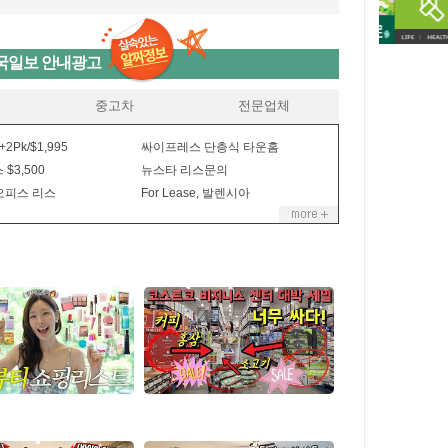
국일보 안내광고
중고차
전문업체
+2Pk/$1,995
싸이프레스 단층식 타운홈
 $3,500
뉴스타 리스문의
오피스 리스
For Lease, 발렌시아