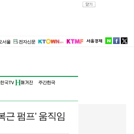
close
naver
facebook
twitter
오서울
전자신문
주간한국
복근 펌프’ 움직임