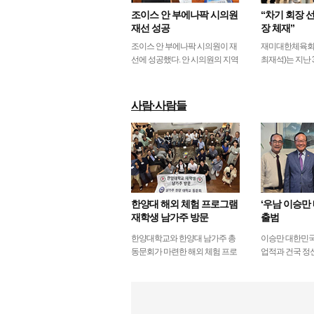
조이스 안 부에나팍 시의원
“차기 회장 
재선 성공
장 체재”
조이스 안 부에나팍 시의원이 재
재미대한체육회
선에 성공했다. 안 시의원의 지역
최재석)는 지난 
구인 제1지구에 입후보자가 6일
있는 강남하우스
오후 마감일까지 없었다. 일반적
의원(4명 위임)
으로 시의원 선거…
임시총회를 개
사람·사람들
more
한양대 해외 체험 프로그램
‘우남 이승만 
재학생 남가주 방문
출범
한양대학교와 한양대 남가주 총
이승만 대한민국
동문회가 마련한 해외 체험 프로
업적과 건국 정
그램‘마이 퍼스트 패스포트
회와 차세대에게
(MFP)’ 참가 학생 4명이 미국을
남 이승만 네트웍
방문했다. 올해 5회…
범한다.우남 …