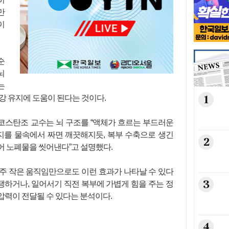
만
이
순
뇌
는
1
강 유지에 도움이 된다는 것이다.
코스탄조 교수는 뇌 구조를 “액체가 흐르는 부드러운
펀지를 물속에서 짜면 깨끗해지듯, 복부 수축으로 생긴
2
어 노폐물을 씻어낸다”고 설명했다.
주 작은 움직임만으로도 이런 효과가 나타날 수 있다
3
지탱하거나, 일어서기 직전 복부에 가볍게 힘을 주는 정
압력이 전달될 수 있다는 분석이다.
4