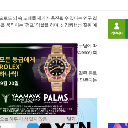
글꼴
크게
작게
으로도 뇌 속 노폐물 제거가 촉진될 수 있다는 연구 결
을 움직이는 ‘펌프’ 역할을 하며, 신경퇴행성 질환 예
커뮤니티
크데일리와 미국 펜실베이니아 주립대학교 연구팀에 따
네이처 뉴로사이언스’(Nature Neuroscience) 최
환의 관계를 발표했다.
 복부 혈관이 압박되면서 혈액이 척수와 연결된 통로
 장치처럼 작동해 뇌에 아주 미세한 움직임을 만든다는
T
실
움
닫기
오늘 하루 이 창 열지 않음
로
히