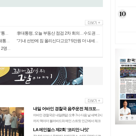
10
합수본, 서울·경기·충북선관위 압수수색… ‘통계조작’ 수사확대
李대통령, 오늘 부동산 점검 2차 회의…수도권 공급대책 논의
‘尹 특활비 공개’ 판결 뒤집혀…대법 “이미 대통령기록관 이관”
“기내 선반에 짐 올리신다고요? 5만원 더 내세요”…호주 항공사 정책에 ‘깜짝’
시리아 수도 외곽서 미니버스 폭발… “최소 2명 사망·10여명 부상”
내일 어바인 경찰국 음주운전 체크포인트
어바인 경찰국은 내일(8일) 오후 7시-다음 날 새벽 2시
까지 맥아더 블러바드와 메인 스트릿 인근에서 체크
포인트를 설치하고 음주운전 단속을 실…
LA 에인절스 제2회 ‘코리안 나잇’