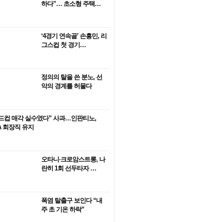
하다”… 초소형 주택…
‘4경기 연속골’ 손흥민, 리
그스컵 첫 경기…
정의의 탈을 쓴 분노, 선
악의 경계를 허물다
드컵 매각 실수였다” 사과…인판티노,
FA 회장직 유지
오타니·크로암스트롱, 나
란히 1회 선두타자 …
폭염 탈출구 보인다 “내
주 초 기온 하락”