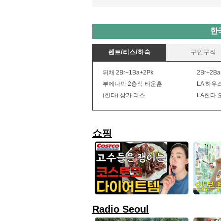
한
렌트/리스/하숙
구인구직
뒤채 2Br+1Ba+2Pk
2Br+2Ba
부에나팍 2층식 타운홈
LA 하우스
(한타) 상가 리스
LA한타 