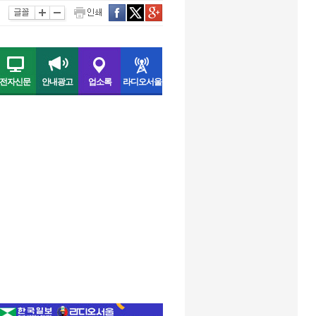
인쇄
facebook
twitter
구글
전자신문
안내광고
업소록
라디오서울