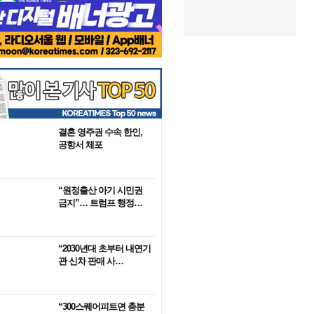
결혼 영주권 수속 한인,
공항서 체포
“원정출산 아기 시민권
금지”… 트럼프 행정…
“2030년대 초부터 내연기
관 신차 판매 사…
“300스퀘어피트면 충분