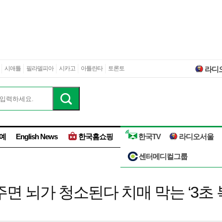
시애틀
필라델피아
시카고
아틀란타
토론토
라디
예
English News
한국홈쇼핑
한국TV
라디오서울
센터메디컬그룹
면 뇌가 청소된다 치매 막는 ‘3초 