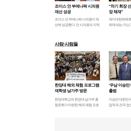
조이스 안 부에나팍 시의원
“차기 회장 
재선 성공
장 체재”
조이스 안 부에나팍 시의원이 재
재미대한체육회
선에 성공했다. 안 시의원의 지역
최재석)는 지난 
구인 제1지구에 입후보자가 6일
있는 강남하우스
오후 마감일까지 없었다. 일반적
의원(4명 위임)
으로 시의원 선거…
임시총회를 개
사람·사람들
more
한양대 해외 체험 프로그램
‘우남 이승만 
재학생 남가주 방문
출범
한양대학교와 한양대 남가주 총
이승만 대한민국
동문회가 마련한 해외 체험 프로
업적과 건국 정
그램‘마이 퍼스트 패스포트
회와 차세대에게
(MFP)’ 참가 학생 4명이 미국을
남 이승만 네트웍
방문했다. 올해 5회…
범한다.우남 …