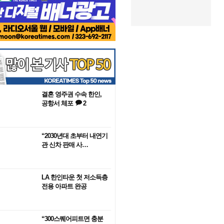
결혼 영주권 수속 한인,
공항서 체포
2
“2030년대 초부터 내연기
관 신차 판매 사…
LA 한인타운 첫 저소득층
전용 아파트 완공
“300스퀘어피트면 충분