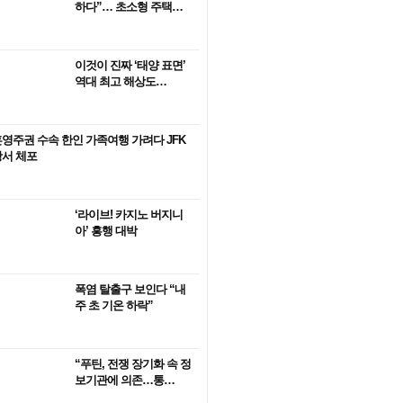
하다”… 초소형 주택…
이것이 진짜 ‘태양 표면’
역대 최고 해상도…
영주권 수속 한인 가족여행 가려다 JFK
서 체포
‘라이브! 카지노 버지니
아’ 흥행 대박
폭염 탈출구 보인다 “내
주 초 기온 하락”
“푸틴, 전쟁 장기화 속 정
보기관에 의존…통…