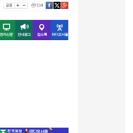
인쇄
facebook
twitter
구글
전자신문
안내광고
업소록
라디오서울