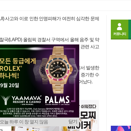
글꼴
크게
작게
UI) 사고와 이로 인한 인명피해가 여전히 심각한 문제
커뮤니티
국(LAPD) 올림픽 경찰서 구역에서 올해 음주 및 약
늘어난 것으로 나타나 코리아타운이 음주운전 관련 사고
부터 4월 25일까지 올림픽 경찰서 관할지역에서 발생한
계됐다. 이는 작년 같은 기간 27건보다 12건 증가한 수
같은 기간 32건과 비교해도 7건, 22%가 늘어났다.
I
1
많
가
닫기
오늘 하루 이 창 열지 않음
지
관