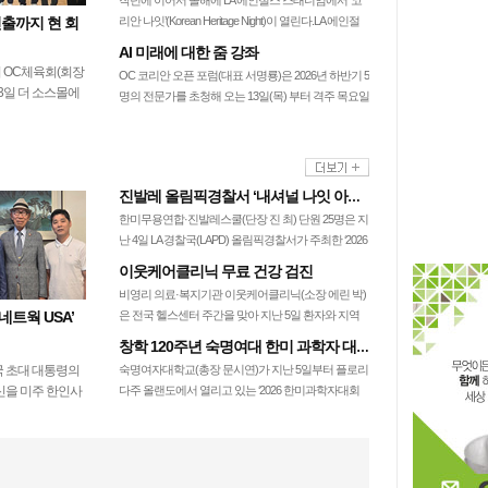
작년에 이어서 올해에 LA 에인절스 스태디엄에서 ‘코
선출까지 현 회
리안 나잇’(Korean Heritage Night)이 열린다.LA 에인절
스는 오는 11일…
AI 미래에 대한 줌 강좌
 OC체육회(회장
OC 코리안 오픈 포럼(대표 서명룡)은 2026년 하반기 5
3일 더 소스몰에
명의 전문가를 초청해 오는 13일(목) 부터 격주 목요일
에서 14명의 대
오후 6시30분부터 9번의…
이 참석한 가운데
…
진발레 올림픽경찰서 ‘내셔널 나잇 아웃’ 공연
한미무용연합·진발레스쿨(단장 진 최) 단원 25명은 지
난 4일 LA 경찰국(LAPD) 올림픽경찰서가 주최한 ‘2026
내셔널 나잇 아웃’ 행사…
이웃케어클리닉 무료 건강 검진
비영리 의료·복지기관 이웃케어클리닉(소장 에린 박)
네트웍 USA’
은 전국 헬스센터 주간을 맞아 지난 5일 환자와 지역
주민 70여 명을 대상으로 무료 체성분…
창학 120주년 숙명여대 한미 과학자 대회 참가
 초대 대통령의
숙명여자대학교(총장 문시연)가 지난 5일부터 플로리
신을 미주 한인사
다주 올랜도에서 열리고 있는 ‘2026 한미과학자대회
 알리기 위한 ‘우
(UKC 2026)’에 참가해 글로벌 연…
 USA’가 공식 출