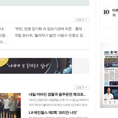
10
미주
거
美, 쿠바 고사작전 성공할까…국무장관 “인내와 끈기로 옥죌 것”
“푸틴, 전쟁 장기화 속 정보기관에 의존…통제 강화”
與황희, ‘버스하우스’ 논란 일자 “아이디어 차원”…국힘 “망언”
국힘 윤리위, ‘돌려차기 발언’ 서범수·진종오 징계절차 개시
李대통령, ‘ISA·주가누르기 방지’ 개편안 질타…”전면 재검토”
내일 어바인 경찰국 음주운전 체크포인트
어바인 경찰국은 내일(8일) 오후 7시-다음 날 새벽 2시
까지 맥아더 블러바드와 메인 스트릿 인근에서 체크
포인트를 설치하고 음주운전 단속을 실…
LA 에인절스 제2회 ‘코리안 나잇’