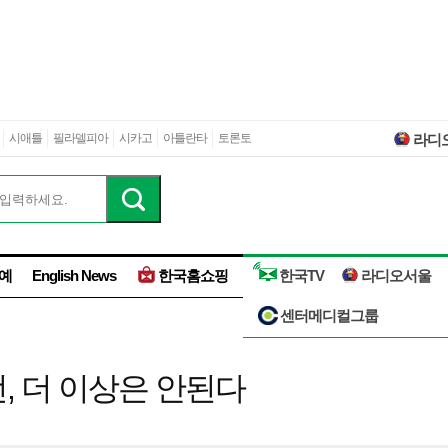
시애틀
필라델피아
시카고
아틀란타
토론토
라디
예
English News
한국홈쇼핑
한국TV
라디오서울
센터메디컬그룹
, 더 이상은 안된다