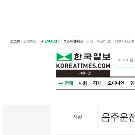
ENGLISH
로그인
회원가입
로스앤젤레스
뉴욕
워싱턴DC
샌프란시스코
오피니언
전체
사회
경제
오피니언
연
음주운전
사설