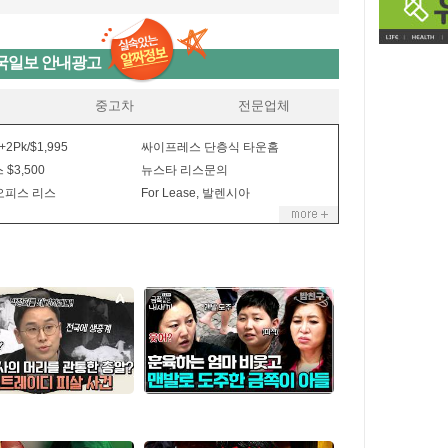
국일보 안내광고
중고차
전문업체
+2Pk/$1,995
싸이프레스 단층식 타운홈
 $3,500
뉴스타 리스문의
오피스 리스
For Lease, 발렌시아