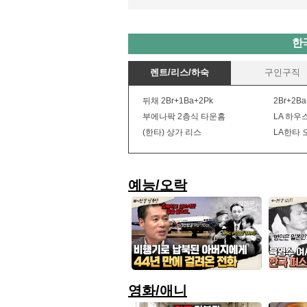
한
렌트/리스/하숙
구인구직
뒤채 2Br+1Ba+2Pk
2Br+2Ba
부에나팍 2층식 타운홈
LA 하우스
(한타) 상가 리스
LA한타 