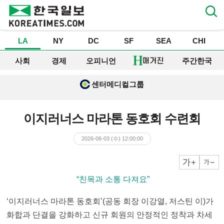
LA
NY
DC
SF
SEA
CHI
사회
경제
오피니언
주간한국
센터메디컬그룹
이지러너스 마라톤 동호회 수련회
2026-06-03 (수) 12:00:00
크게
작게
▶ “친목과 소통 다져요”
‘이지러너스 마라톤 동호회’(공동 회장 이강열, 저스틴 이)가
화합과 단결을 강화하고 신규 회원의 안정적인 정착과 차세