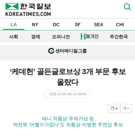
LA
NY
DC
SF
SEA
CHI
사회
경제
오피니언
주간한국
센터메디컬그룹
‘케데헌’ 골든글로브상 3개 부문 후보
올랐다
2025-12-09 (화) 12:00:00
크게
작게
▶ 애니 작품상·주제가상 등
▶ 박찬욱 ‘어쩔수가없다’도 작품상·이병헌 주연상 후보