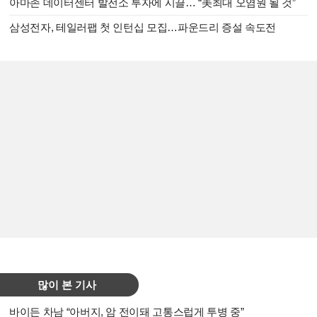
아마존 데이터센터 발전소 투자에 시끌… “美최대 오염원 될 것”
삼성전자, 테일러팹 첫 인턴십 모집…파운드리 증설 속도전
많이 본 기사
바이든 차남 “아버지, 암 전이돼 고통스럽게 투병 중”