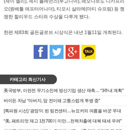
(제이 켈리), 제시 플레먼스(부고니아), 레오나르도 디카프리
오(원배틀 애프터어나더), 티모시 샬라메(마티 슈프림) 등 쟁
쟁한 할리우드 스타와 수상을 다투게 됐다.
한편 제83회 골든글로브 시상식은 내년 1월11일 개최된다.
카테고리 최신기사
美국방부, 이란전 무기소진에 방산기업 생산 재촉… “3주내 계획”
바이든 차남 “아버지, 암 전이돼 고통스럽게 투병 중”
[특파원 시선] ‘광장’이 된 링컨센터…뉴요커의 여름을 바꾼 무대
“美, 패트리엇 재고 1천700기 미만…전력차출에 대북 태세 우려”