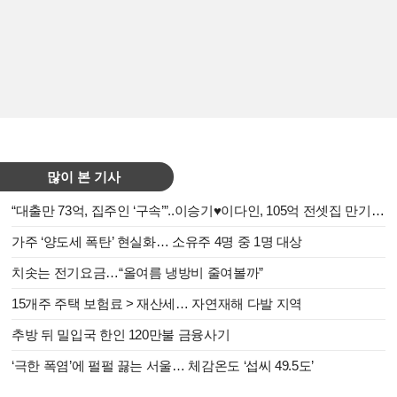
많이 본 기사
“대출만 73억, 집주인 ‘구속’”..이승기♥이다인, 105억 전셋집 만기 앞두고 날벼락
가주 ‘양도세 폭탄’ 현실화… 소유주 4명 중 1명 대상
치솟는 전기요금…“올여름 냉방비 줄여볼까”
15개주 주택 보험료 > 재산세… 자연재해 다발 지역
추방 뒤 밀입국 한인 120만불 금융사기
‘극한 폭염’에 펄펄 끓는 서울… 체감온도 ‘섭씨 49.5도’