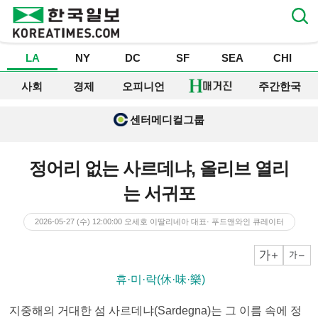
LA
NY
DC
SF
SEA
CHI
사회
경제
오피니언
주간한국
센터메디컬그룹
정어리 없는 사르데냐, 올리브 열리
는 서귀포
2026-05-27 (수) 12:00:00
오세호 이딸리네아 대표· 푸드앤와인 큐레이터
크게
작게
▶ 휴·미·락(休·味·樂)
지중해의 거대한 섬 사르데냐(Sardegna)는 그 이름 속에 정