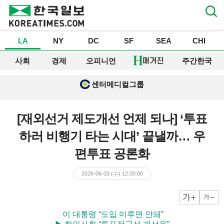
LA
NY
DC
SF
SEA
CHI
사회
경제
오피니언
주간한국
센터메디컬그룹
[재외선거 제도개선 언제 되나] ‘투표
하러 비행기 타는 시대’ 끝낼까… 우
편투표 공론화
2026-06-03 (수) 12:00:00
크게
작게
▶ 이 대통령 “도입 미루면 안돼”