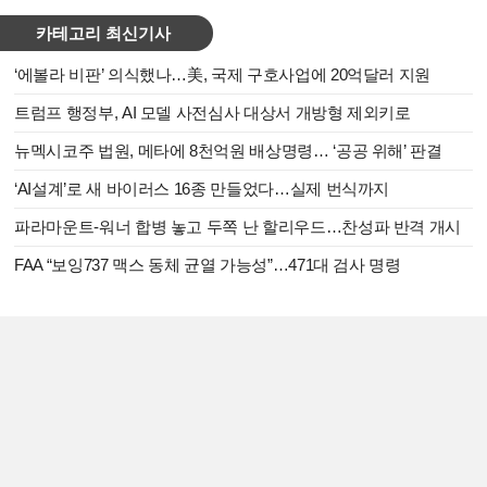
카테고리 최신기사
‘에볼라 비판’ 의식했나…美, 국제 구호사업에 20억달러 지원
트럼프 행정부, AI 모델 사전심사 대상서 개방형 제외키로
뉴멕시코주 법원, 메타에 8천억원 배상명령… ‘공공 위해’ 판결
‘AI설계’로 새 바이러스 16종 만들었다…실제 번식까지
파라마운트-워너 합병 놓고 두쪽 난 할리우드…찬성파 반격 개시
FAA “보잉737 맥스 동체 균열 가능성”…471대 검사 명령