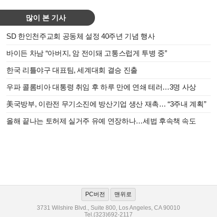
많이 본 기사
SD 한인천주교회 공동체 설정 40주년 기념 행사
바이든 차남 “아버지, 암 전이돼 고통스럽게 투병 중”
한국 리틀야구 대표팀, 세계대회 결승 진출
우파 콜롬비아 대통령 취임 후 하루 만에 연쇄 테러…3명 사상
美국방부, 이란전 무기소진에 방산기업 생산 재촉… “3주내 계획”
올해 끝나는 토허제 실거주 유예 연장하나…세법 후속책 속도
PC버전
맨위로
3731 Wilshire Blvd., Suite 800, Los Angeles, CA 90010
Tel.(323)692-2117