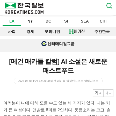
LA
NY
DC
SF
SEA
CHI
사회
경제
오피니언
주간한국
센터메디컬그룹
[메건 매카들 칼럼] AI 소설은 새로운
패스트푸드
2026-06-03 (수) 12:00:00
메건 매카들 워싱턴포스트 칼럼니스트
크게
작게
여러분이 나에 대해 모를 수도 있는 세 가지가 있다. 나는 키
가 큰 여성이다. 맨발로 6피트 2인치다. 웃음소리는 크고, 솔