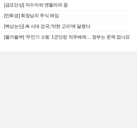
[금요단상] 자수아와 앤젤라의 꿈
[만화경] 회장님의 주식 매입
[백상논단] AI 시대 강국,‘약한 고리’에 달렸다
[왈가왈부] ‘무인기 소동’ 1군단장 직무배제… 정부는 문제 없나요