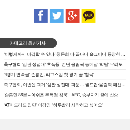
카테고리 최신기사
‘이렇게까지 비겁할 수 있나’ 청문회 다 끝나니 슬그머니 등장한 이임생
축구협회 ‘심판 성접대’ 후폭풍, 런던 올림픽 동메달 ‘박탈’ 우려도
‘4경기 연속골’ 손흥민, 리그스컵 첫 경기 골 ‘침묵’
축구협회, 이번엔 과거 ‘심판 성접대’ 파문… 월드컵·올림픽 예선 진행한 외국인 심판·감독관 대상
‘손흥민 86분→아쉬운 무득점 침묵’ LAFC, 승부차기 끝에 신승… ‘멕시코 명문’ 치바스 격파
‘AT마드리드 입단’ 이강인 “하루빨리 시작하고 싶어요”