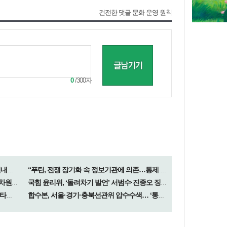
건전한 댓글 문화 운영 원칙
0
/300자
美, 쿠바 고사작전 성공할까…국무장관 “인내와 끈기로 옥죌 것”
“푸틴, 전쟁 장기화 속 정보기관에 의존…통제 강화”
與황희, ‘버스하우스’ 논란 일자 “아이디어 차원”…국힘 “망언”
국힘 윤리위, ‘돌려차기 발언’ 서범수·진종오 징계절차 개시
李대통령, ‘ISA·주가누르기 방지’ 개편안 질타…”전면 재검토”
합수본, 서울·경기·충북선관위 압수수색… ‘통계조작’ 수사확대