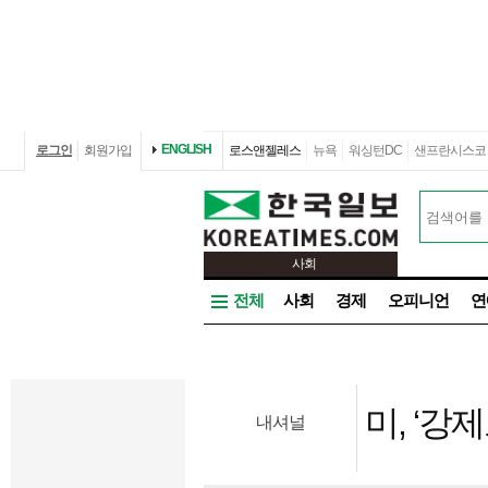
ENGLISH
로그인
회원가입
로스앤젤레스
뉴욕
워싱턴DC
샌프란시스코
사회
전체
사회
경제
오피니언
연
미, ‘강
내셔널