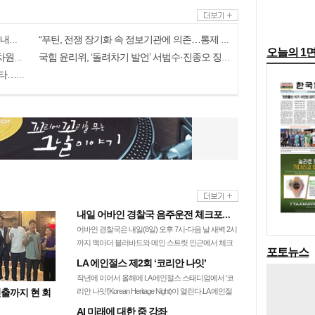
美, 쿠바 고사작전 성공할까…국무장관 “인내와 끈기로 옥죌 것”
“푸틴, 전쟁 장기화 속 정보기관에 의존…통제 강화”
오늘의 1
與황희, ‘버스하우스’ 논란 일자 “아이디어 차원”…국힘 “망언”
국힘 윤리위, ‘돌려차기 발언’ 서범수·진종오 징계절차 개시
李대통령, ‘ISA·주가누르기 방지’ 개편안 질타…”전면 재검토”
내일 어바인 경찰국 음주운전 체크포인트
어바인 경찰국은 내일(8일) 오후 7시-다음 날 새벽 2시
까지 맥아더 블러바드와 메인 스트릿 인근에서 체크
포토뉴스
포인트를 설치하고 음주운전 단속을 실…
LA 에인절스 제2회 ‘코리안 나잇’
작년에 이어서 올해에 LA 에인절스 스태디엄에서 ‘코
선출까지 현 회
리안 나잇’(Korean Heritage Night)이 열린다.LA 에인절
스는 오는 11일…
AI 미래에 대한 줌 강좌