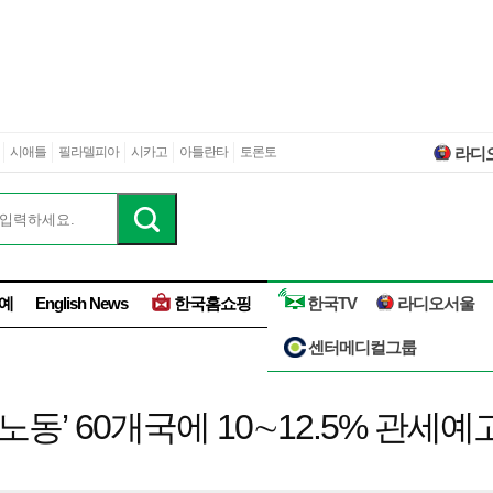
시애틀
필라델피아
시카고
아틀란타
토론토
라디
예
English News
한국홈쇼핑
한국TV
라디오서울
센터메디컬그룹
제노동’ 60개국에 10∼12.5% 관세예