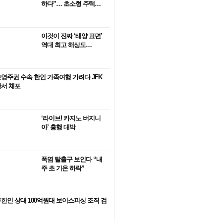
하다”… 초소형 주택…
이것이 진짜 ‘태양 표면’
역대 최고 해상도…
영주권 수속 한인 가족여행 가려다 JFK
서 체포
‘라이브! 카지노 버지니
아’ 흥행 대박
폭염 탈출구 보인다 “내
주 초 기온 하락”
한인 상대 100억원대 보이스피싱 조직 검