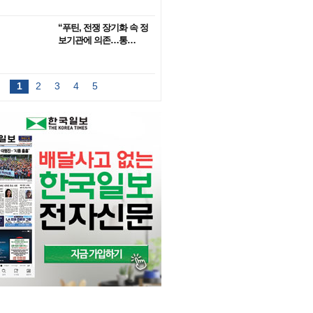
“푸틴, 전쟁 장기화 속 정
보기관에 의존…통…
1
2
3
4
5