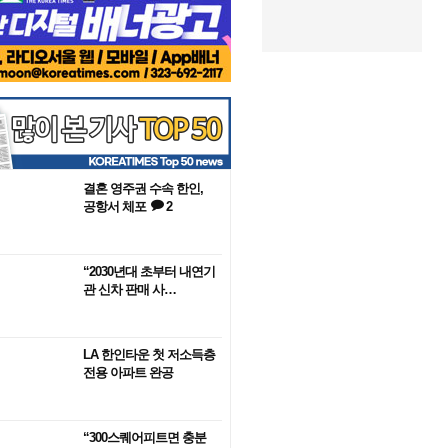
결혼 영주권 수속 한인,
공항서 체포
2
“2030년대 초부터 내연기
관 신차 판매 사…
LA 한인타운 첫 저소득층
전용 아파트 완공
“300스퀘어피트면 충분