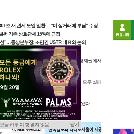
글꼴
크게
작게
01조 새 관세 도입 일환… “미 상거래에 부담” 주장
벌써 기존 상호관세 15%에 근접
커뮤니티
최선”…통상본부장, 조만간 USTR 대표와 논의
로 생산된 제품의 거래를 막지 못한 60개 경제권에서
추가 관세를 부과할 계획이라고 2일 밝혔다.
한 수입 금지 조치의 도입과 효과적 집행에 모두 실패
관세가 적용됐다.
뉴질랜드, 싱가포르, 인도, 베트남 등이 포함됐다.
속
닫기
오늘 하루 이 창 열지 않음
한
도