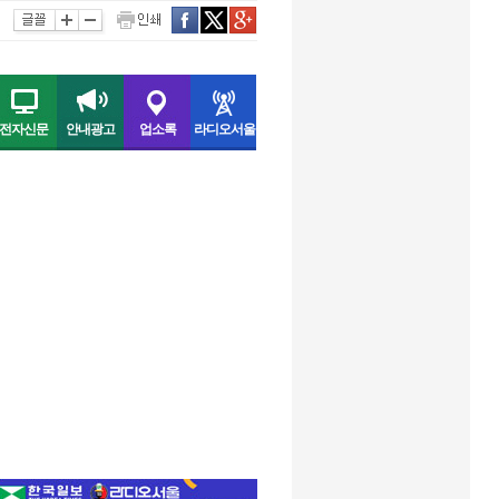
인쇄
facebook
twitter
구글
전자신문
안내광고
업소록
라디오서울