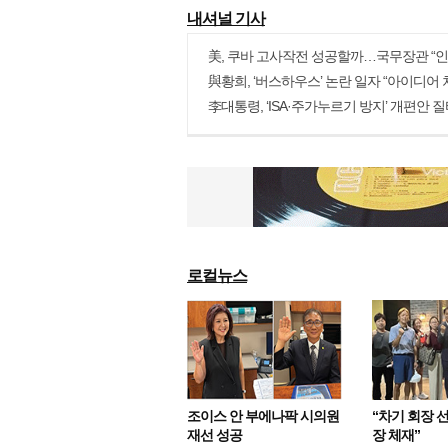
내셔널 기사
more
로컬뉴스
more
조이스 안 부에나팍 시의원
“차기 회장 
재선 성공
장 체재”