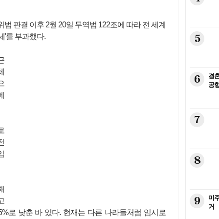
 판결 이후 2월 20일 무역법 122조에 따라 전 세계
5
세'를 부과했다.
근
체
6
결혼
으
공항
메
7
로
전
입
8
해
9
미주
고
거
5%로 낮춘 바 있다. 현재는 다른 나라들처럼 임시로