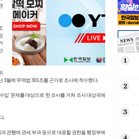
관
조
정
거
단
1
위
 3월에 무역법 301조를 근거로 조사에 착수했다.
2
 수입' 문제를 대상으로 한 조사를 거쳐 조사 대상국에
3
다.
책과 관행에 관세 부과 등으로 대응할 권한을 행정부에
4