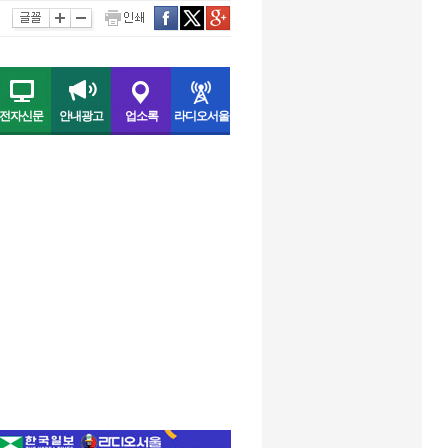
인쇄
facebook
twitter
구글
전자신문
안내광고
업소록
라디오서울