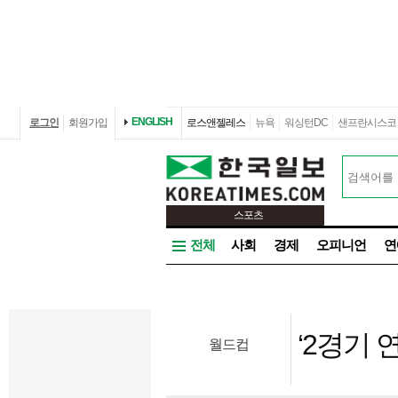
ENGLISH
로그인
회원가입
로스앤젤레스
뉴욕
워싱턴DC
샌프란시스코
스포츠
전체
사회
경제
오피니언
연
‘2경기
월드컵