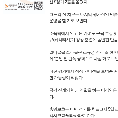
선 9경기 2골을 올렸다.
월드컵 전 치르는 마지막 평가전인 만큼,
운영을 할 거로 보인다.
소속팀에서 안고 온 가벼운 근육 부상 탓
규(베식타시)가 정상 훈련에 돌입한 만큼
멀티골을 쏘아올린 조규성 역시 또 한 
게 ‘본업’인 왼쪽 공격수로 나설 거로 보인
직전 경기에서 정상 컨디션을 보여준 
할 가능성이 적잖다.
공격 전개의 핵심 역할을 하는 이강인은 
다.
홍명보호는 이번 경기를 치르고서 5일 
멕시코 과달라하라로 간다.