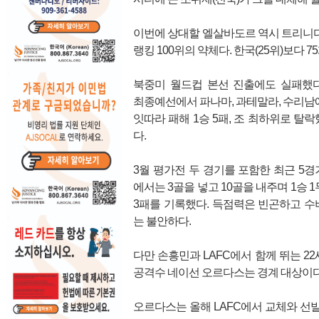
이번에 상대할 엘살바도르 역시 트리니다드
랭킹 100위의 약체다. 한국(25위)보다 7
북중미 월드컵 본선 진출에도 실패했다
최종예선에서 파나마, 과테말라, 수리남
잇따라 패해 1승 5패, 조 최하위로 탈락
다.
3월 평가전 두 경기를 포함한 최근 5경
에서는 3골을 넣고 10골을 내주며 1승 1
3패를 기록했다. 득점력은 빈곤하고 수
는 불안하다.
다만 손흥민과 LAFC에서 함께 뛰는 22
공격수 네이선 오르다스는 경계 대상이다
오르다스는 올해 LAFC에서 교체와 선발