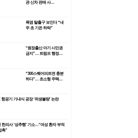
관 신차 판매 사…
폭염 탈출구 보인다 “내
주 초 기온 하락”
“원정출산 아기 시민권
금지”… 트럼프 행정…
“300스퀘어피트면 충분
하다”… 초소형 주택…
X 항공기 기내식 공장 ‘위생불량’ 논란
 한의사 ‘성추행’ 기소…“여성 환자 부적
접촉”