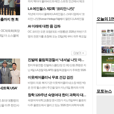
까지 맥아더 블러바드와 메인 스트릿 인근에서 체크
포인트를 설치하고 음주운전 단속을 실…
LA 에인절스 제2회 ‘코리안 나잇’
작년에 이어서 올해에 LA 에인절스 스태디엄에서 ‘코
오늘의 1
선출까지 현 회
리안 나잇’(Korean Heritage Night)이 열린다.LA 에인절
스는 오는 11일…
AI 미래에 대한 줌 강좌
 OC체육회(회장
OC 코리안 오픈 포럼(대표 서명룡)은 2026년 하반기 5
3일 더 소스몰에
명의 전문가를 초청해 오는 13일(목) 부터 격주 목요일
에서 14명의 대
오후 6시30분부터 9번의…
이 참석한 가운데
…
진발레 올림픽경찰서 ‘내셔널 나잇 아웃’ 공연
한미무용연합·진발레스쿨(단장 진 최) 단원 25명은 지
난 4일 LA 경찰국(LAPD) 올림픽경찰서가 주최한 ‘2026
내셔널 나잇 아웃’ 행사…
이웃케어클리닉 무료 건강 검진
비영리 의료·복지기관 이웃케어클리닉(소장 에린 박)
네트웍 USA’
은 전국 헬스센터 주간을 맞아 지난 5일 환자와 지역
포토뉴스
주민 70여 명을 대상으로 무료 체성분…
창학 120주년 숙명여대 한미 과학자 대회 참가
 초대 대통령의
숙명여자대학교(총장 문시연)가 지난 5일부터 플로리
신을 미주 한인사
다주 올랜도에서 열리고 있는 ‘2026 한미과학자대회
 알리기 위한 ‘우
(UKC 2026)’에 참가해 글로벌 연…