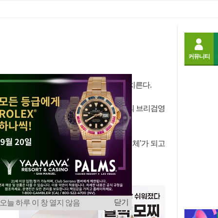
글꼴
크게
작게
커뮤니티
보호가 엘살바도르를 상대로 최종 평가전을 치른다.
 3일(LA시간 오후 6시) 유타주 프로보의 브리검영
다.
 합류로 26명의 태극전사가 다 모인 ‘완전체’가 되고
다.
스
팀
닫기
오늘 하루 이 창 열지 않음