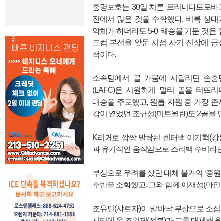
홍명보호는 30일 치른 트리니다드토바
전에서 많은 것을 수확했다. 비록 상대
약체가 하더라도 5-0 쾌승을 거둔 것은 
드컵 본선을 앞둔 시점 사기 진작에 긍
적이다.
소속팀에서 골 가뭄에 시달리던 손흥
(LAFC)은 시원하게 멀티 골을 터뜨리
대승을 주도했고, 원톱 자원 중 가장 존
감이 옅었던 조규성(미트윌란)도 2골을 
K리거로 깜짝 발탁된 센터백 이기혁(강
과 유기적인 움직임으로 스리백 수비라인
부상으로 우려를 샀던 대체 불가의 ‘중
후반을 소화했고, 그와 함께 이재성(마인
조유민(샤르자)이 발바닥 부상으로 소집
시티에 온 조위제(전북)가 그를 대체해 