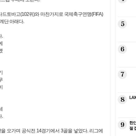
토바고(102위)와 마찬가지로 국제축구연맹(FIFA)
5계단 아래다.
5
.
에
6
했
기
7
무
비
8
LA
세
.
9
한인
절 
을 오가며 공식전 14경기에서 3골을 넣었다. 리그에