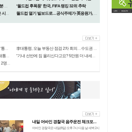
‘월드컵 후폭풍’ 한국, FIFA 랭킹 32위 추락
“전 세계적 반발에 백기”…FIFA, 민간에 지분 매각 계획 무산
협회-감독-선수 ‘삼위일체’… 스페인 우승은 시스템이 만들었다
월드컵 열기 빌보드로…공식주제가·英응원가, 글로벌차트 점령
합수본, 서울·경기·충북선관위 압수수색… ‘통계조작’ 수사확대
李대통령, 오늘 부동산 점검 2차 회의…수도권 공급대책 논의
‘尹 특활비 공개’ 판결 뒤집혀…대법 “이미 대통령기록관 이관”
“기내 선반에 짐 올리신다고요? 5만원 더 내세요”…호주 항공사 정책에 ‘깜짝’
시리아 수도 외곽서 미니버스 폭발… “최소 2명 사망·10여명 부상”
내일 어바인 경찰국 음주운전 체크포인트
어바인 경찰국은 내일(8일) 오후 7시-다음 날 새벽 2시