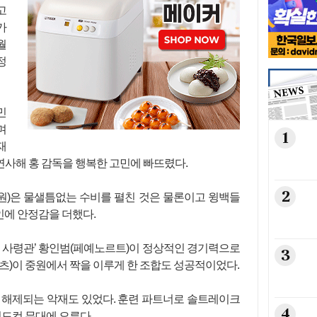
고
가
월
정
민
며
1
재
연사해 홍 감독을 행복한 고민에 빠뜨렸다.
2
원)은 물샐틈없는 수비를 펼친 것은 물론이고 윙백들
에 안정감을 더했다.
원 사령관’ 황인범(페예노르트)이 정상적인 경기력으로
3
츠)이 중원에서 짝을 이루게 한 조합도 성공적이었다.
 해제되는 악재도 있었다. 훈련 파트너로 솔트레이크
4
월드컵 무대에 오른다.