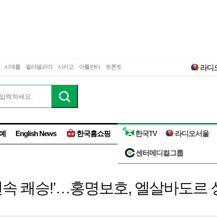
시애틀
필라델피아
시카고
아틀란타
토론토
라디
예
English News
한국홈쇼핑
한국TV
라디오서울
센터메디컬그룹
 연속 쾌승!’…홍명보호, 엘살바도르