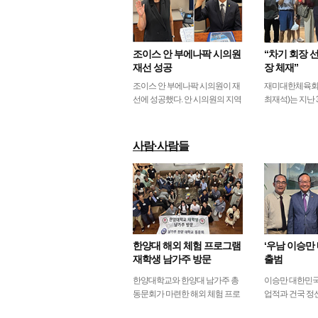
조이스 안 부에나팍 시의원
“차기 회장 
재선 성공
장 체재”
조이스 안 부에나팍 시의원이 재
재미대한체육회
선에 성공했다. 안 시의원의 지역
최재석)는 지난 
구인 제1지구에 입후보자가 6일
있는 강남하우스
오후 마감일까지 없었다. 일반적
의원(4명 위임)
으로 시의원 선거…
임시총회를 개
사람·사람들
more
한양대 해외 체험 프로그램
‘우남 이승만 
재학생 남가주 방문
출범
한양대학교와 한양대 남가주 총
이승만 대한민국
동문회가 마련한 해외 체험 프로
업적과 건국 정
그램‘마이 퍼스트 패스포트
회와 차세대에게