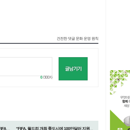
건전한 댓글 문화 운영 원칙
0
/300자
“월드컵 매각 실수였다” 사과…인판티노, FIFA 회장직 유지
“FIFA, 월드컵 개최 美도시에 100만달러 지원금 약속”