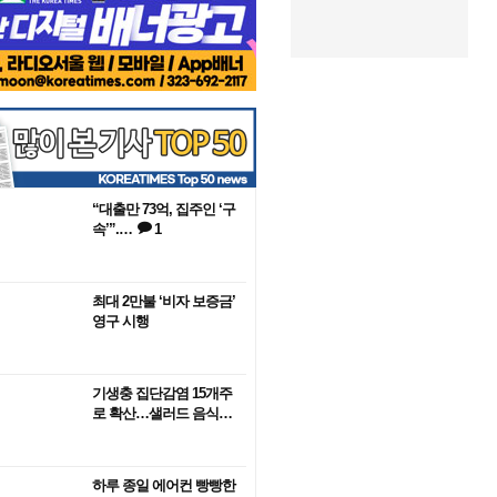
“대출만 73억, 집주인 ‘구
속’”.…
1
최대 2만불 ‘비자 보증금’
영구 시행
기생충 집단감염 15개주
로 확산…샐러드 음식…
하루 종일 에어컨 빵빵한