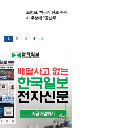
트럼프, 한국계 진보 주지
사 후보에 “공산주…
1
2
3
4
5