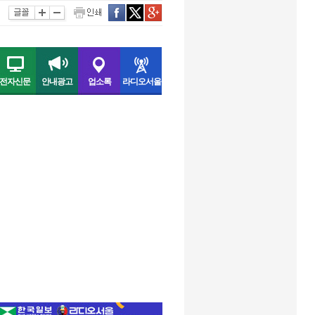
인쇄
facebook
twitter
구글
전자신문
안내광고
업소록
라디오서울