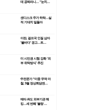
데 공짜라니… “눈치…
샌디스크 주가 하락…실
적 기대치 밑돌아
이란, 걸프국 인질 삼아
‘불바다’ 경고…트…
미 시민권 시험 강화 ‘외
부 위탁방식’ 추진
中전문가 “미중 무역 마
찰, 9월 정상회담엔…
메타 AI도 외부기관 해
킹…세 번째 ‘불량 …