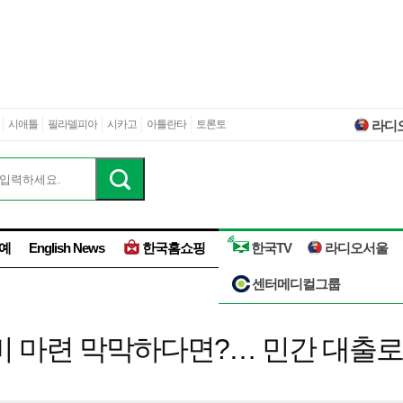
시애틀
필라델피아
시카고
아틀란타
토론토
라디
예
English News
한국홈쇼핑
한국TV
라디오서울
센터메디컬그룹
비 마련 막막하다면?… 민간 대출로