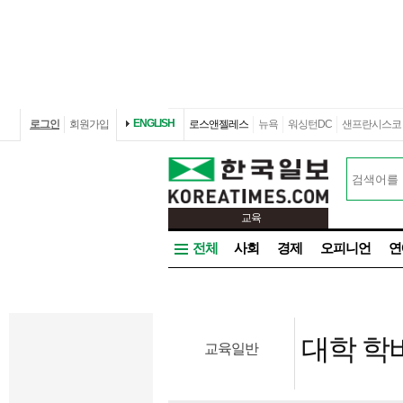
ENGLISH
로그인
회원가입
로스앤젤레스
뉴욕
워싱턴DC
샌프란시스코
교육
전체
사회
경제
오피니언
연
대학 학
교육일반