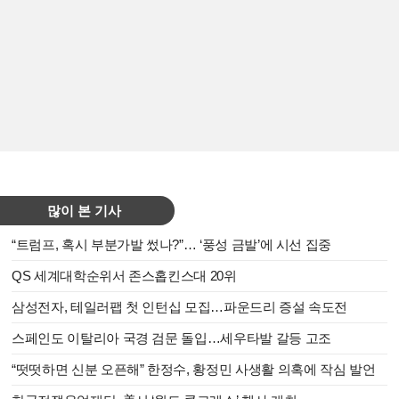
많이 본 기사
“트럼프, 혹시 부분가발 썼나?”… ‘풍성 금발’에 시선 집중
QS 세계대학순위서 존스홉킨스대 20위
삼성전자, 테일러팹 첫 인턴십 모집…파운드리 증설 속도전
스페인도 이탈리아 국경 검문 돌입…세우타발 갈등 고조
“떳떳하면 신분 오픈해” 한정수, 황정민 사생활 의혹에 작심 발언