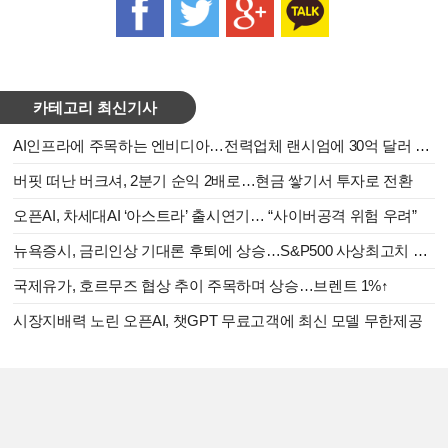
카테고리 최신기사
AI인프라에 주목하는 엔비디아…전력업체 랜시엄에 30억 달러 투자
버핏 떠난 버크셔, 2분기 순익 2배로…현금 쌓기서 투자로 전환
오픈AI, 차세대AI ‘아스트라’ 출시연기… “사이버공격 위험 우려”
뉴욕증시, 금리인상 기대론 후퇴에 상승…S&P500 사상최고치 마감
국제유가, 호르무즈 협상 추이 주목하며 상승…브렌트 1%↑
시장지배력 노린 오픈AI, 챗GPT 무료고객에 최신 모델 무한제공