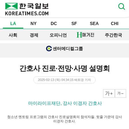
LA
NY
DC
SF
SEA
CHI
사회
경제
오피니언
주간한국
센터메디컬그룹
간호사 진로·전망·사명 설명회
2025-02-13 (목) 04:34:15
배희경
기자
크게
작게
▶ 마이라이프재단, 강사 이경자 간호사
청소년 멘토링 프로그램의 간호사 진로설명회의 참석자들. 뒷줄 가운데 강사
이경자 간호사.