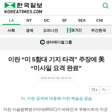
LA
NY
DC
SF
SEA
CHI
사회
경제
오피니언
주간한국
센터메디컬그룹
이란 “미 5함대 기지 타격” 주장에 美
“미사일 요격 완료”
2026-06-02 (화) 08:29:16
크게
작게
▶ 미, 이란 공격에 대응해 이란 케슘섬 공습
이란 이슬람혁명수비대(IRGC)가 바레인과 쿠웨이트의 미군