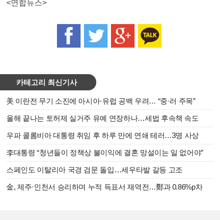
<연합뉴스>
카테고리 최신기사
美 이란전 무기 소진에 아시아·유럽 공백 우려… “중·러 주목”
올해 끝나는 토허제 실거주 유예 연장하나…세법 후속책 속도
우파 콜롬비아 대통령 취임 후 하루 만에 연쇄 테러…3명 사상
李대통령 “청년들이 정책상 불이익에 결혼 망설이는 일 없어야”
스페인도 이탈리아 국경 검문 돌입…세우타발 갈등 고조
金, 제주·인천서 승리하며 누적 득표서 재역전…鄭과 0.86%p차