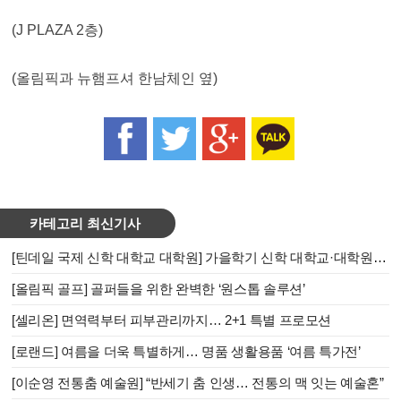
(J PLAZA 2층)
(올림픽과 뉴햄프셔 한남체인 옆)
카테고리 최신기사
[틴데일 국제 신학 대학교 대학원] 가을학기 신학 대학교·대학원 신(편)입생 모집
[올림픽 골프] 골퍼들을 위한 완벽한 ‘원스톱 솔루션’
[셀리온] 면역력부터 피부관리까지… 2+1 특별 프로모션
[로랜드] 여름을 더욱 특별하게… 명품 생활용품 ‘여름 특가전’
[이순영 전통춤 예술원] “반세기 춤 인생… 전통의 맥 잇는 예술혼”