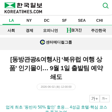
LA
NY
DC
SF
SEA
CHI
사회
경제
오피니언
주간한국
센터메디컬그룹
[동방관광&여행사] ‘북유럽 여행 상
품’ 인기몰이… 9월 1일 출발팀 예약
쇄도
2026-06-02 (화) 12:00:00
크게
작게
▶ 업계 최초 ‘동반자 50% 할인’ 호응… 4성급 호텔·핵심 코스