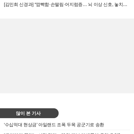
[김민희 신경과] “깜빡함·손떨림·어지럼증… 뇌 이상 신호, 놓치지 마세요”
많이 본 기사
‘수십억대 현상금’ 아일랜드 조폭 두목 공군기로 송환