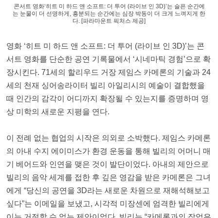
콘서트 영화‘히트 미 하드 앤 소프트: 더 투어 (라이브 인 3D)’는 슬픈 순간에
는 눈물이 더 선명하게, 흥분되는 순간에는 심장 박동이 더 크게 느껴지게 한
다. [파라마운트 픽처스 제공]
영화 ‘히트 미 하드 앤 소프트: 더 투어 (라이브 인 3D)’는 콘
서트 영화를 단순한 공연 기록물에서 ‘시네마틱 경험’으로 확
장시킨다. 71세의 할리우드 거장 제임스 카메론의 기술과 24
세의 천재 싱어송라이터 빌리 아일리시의 예술이 결합했을
때 인간의 감각이 어디까지 확장될 수 있는지를 증명하며 영
상 미학의 새로운 지평을 연다.
이 전례 없는 협업의 시작은 의외로 소박했다. 제임스 카메론
의 아내 수지 에이미스가 환경 운동을 통해 빌리의 어머니 매
기 베어드와 인연을 맺은 것이 발단이었다. 아내의 제안으로
빌리의 음악 세계를 접한 후 깊은 영감을 받은 카메론은 그녀
에게 “당신의 공연을 3D라는 새로운 차원으로 재해석해보고
싶다”는 이메일을 보냈고, 시각적 미장센에 엄격한 빌리에게
이는 거절할 수 없는 제안이었다. 빌리는 “카메론과의 작업은