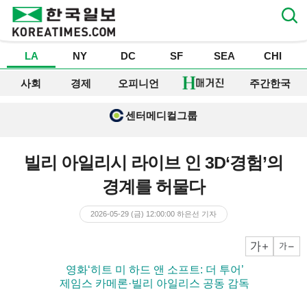
LA
NY
DC
SF
SEA
CHI
사회
경제
오피니언
주간한국
센터메디컬그룹
빌리 아일리시 라이브 인 3D‘경험’의
경계를 허물다
2026-05-29 (금) 12:00:00
하은선
기자
크게
작게
▶ 영화‘히트 미 하드 앤 소프트: 더 투어’
▶ 제임스 카메론·빌리 아일리스 공동 감독