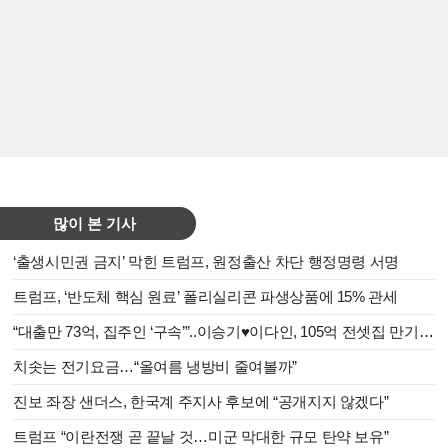
많이 본 기사
‘출생시민권 금지’ 막힌 트럼프, 원정출산 차단 행정명령 서명
트럼프, ‘반도체 핵심 원료’ 폴리실리콘 파생상품에 15% 관세
“대출만 73억, 집주인 ‘구속’”..이승기♥이다인, 105억 전셋집 만기 앞두고 날벼락
치솟는 전기요금…“올여름 냉방비 줄여볼까”
진보 좌장 샌더스, 한국계 주지사 후보에 “공개지지 않겠다”
트럼프 “이란전쟁 곧 끝날 것…미군 막대한 규모 탄약 보유”